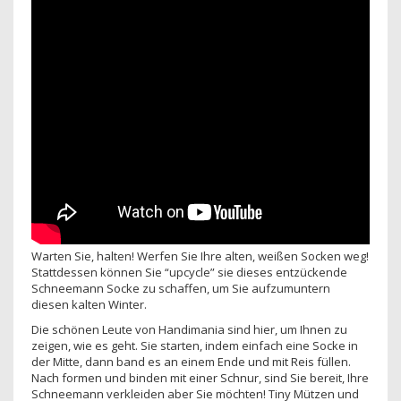
Warten Sie, halten! Werfen Sie Ihre alten, weißen Socken weg!
Stattdessen können Sie “upcycle” sie dieses entzückende
Schneemann Socke zu schaffen, um Sie aufzumuntern
diesen kalten Winter.
Die schönen Leute von Handimania sind hier, um Ihnen zu
zeigen, wie es geht. Sie starten, indem einfach eine Socke in
der Mitte, dann band es an einem Ende und mit Reis füllen.
Nach formen und binden mit einer Schnur, sind Sie bereit, Ihre
Schneemann verkleiden aber Sie möchten! Tiny Mützen und