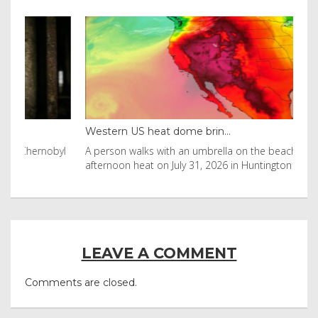
Western US heat dome brin...
Tha
byl
A person walks with an umbrella on the beach in the
Vis
afternoon heat on July 31, 2026 in Huntington Beac
aft
LEAVE A COMMENT
Comments are closed.