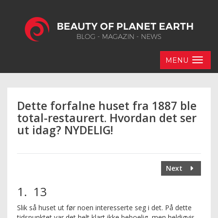
MENU
Dette forfalne huset fra 1887 ble
total-restaurert. Hvordan det ser
ut idag? NYDELIG!
Next
1. 13
Slik så huset ut før noen interesserte seg i det. På dette
tidspunktet var det helt klart ikke beboelig, men heldigvis