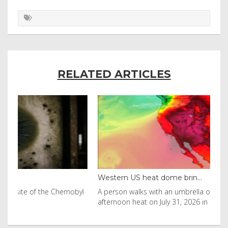
RELATED ARTICLES
Western US heat dome brin...
Tha
byl
A person walks with an umbrella on the beach in the
Vis
afternoon heat on July 31, 2026 in Huntington Beac
aft