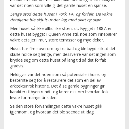
var det noen som ville gi det gamle huset en sjanse.
Lenge stod dette huset i York, PA, og forfalt. De vakre
detaljene ble skjult under lag med skitt og støv.
Men huset så ikke alltid like slitent ut. Bygget i 1887, er
dette huset bygget i Queen Anne stil, noe som innebærer
vakre detaljer i mur, store terrasser og mye dekor.
Huset har fire soverom og tre bad og ble bygd slik at det
skulle holde seg lenge, men dessverre var det ingen som
brydde seg om dette huset på lang tid så det forfalt
gradvis.
Heldigvis var det noen som så potensiale i huset og
bestemte seg for å restaurere det som en del av
arkitekturirsk historie. Det å se gamle bygninger gir
karakter til byen rundt, og lærer oss om hvordan folk
levde for mange år siden.
Se den store forvandlingen dette vakre huset gikk
igjennom, og hvordan det ble seende ut idag!